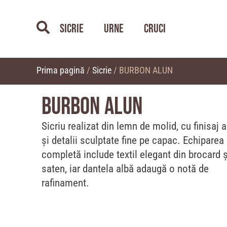
Sicrie
Urne
Cruci
Prima pagină
/
Sicrie
/ BURBON ALUN
BURBON ALUN
Sicriu realizat din lemn de molid, cu finisaj 
și detalii sculptate fine pe capac. Echiparea
completă include textil elegant din brocard ș
saten, iar dantela albă adaugă o notă de
rafinament.