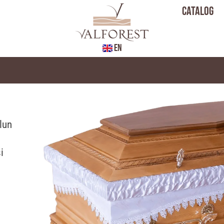
Catalog
EN
alun
i