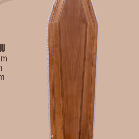
iu
cm
m
cm