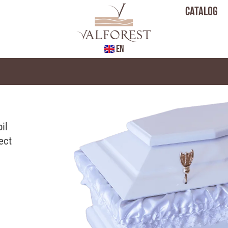
Catalog
EN
il
ect