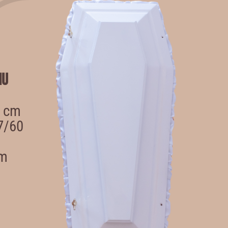
iu
0 cm
7/60
cm