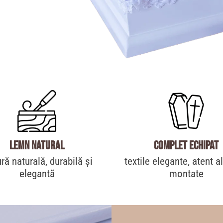
Lemn natural
Complet echipat
ură naturală, durabilă și
textile elegante, atent a
elegantă
montate